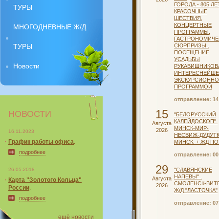
ГОРОДА - 805 ЛЕ
ТУРЫ
КРАСОЧНЫЕ
ШЕСТВИЯ,
КОНЦЕРТНЫЕ
МНОГОДНЕВНЫЕ Ж/Д
ПРОГРАММЫ,
ГАСТРОНОМИЧЕ
ТУРЫ
СЮРПРИЗЫ .
ПОСЕЩЕНИЕ
УСАДЬБЫ
Новости
РУКАВИШНИКОВ
ИНТЕРЕСНЕЙШ
ЭКСКУРСИОНН
ПРОГРАММОЙ
отправление: 14
15
НОВОСТИ
"БЕЛОРУССКИЙ
КАЛЕЙДОСКОП".
Августа
МИНСК-МИР-
2026
16.11.2023
НЕСВИЖ-ДУДУТК
График работы офиса
.
МИНСК. + ЖД П
подробнее
отправление: 00
29
26.05.2018
"СЛАВЯНСКИЕ
НАПЕВЫ" .
Августа
Карта "Золотого Кольца"
СМОЛЕНСК-ВИТЕ
2026
России
.
Ж/Д "ЛАСТОЧКА"
подробнее
отправление: 07
ещё новости