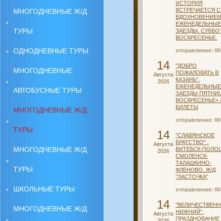
ИСТОРИЯ
ВСТРЕЧАЕТСЯ С
МНОГОДНЕВНЫЕ Ж/Д
ВДОХНОВЕНИЕМ
ЕЖЕНЕДЕЛЬНЫЕ
ТУРЫ
ЗАЕЗДЫ. СУББО
ВОСКРЕСЕНЬЕ.
ОДНОДНЕВНЫЕ ТУРЫ
отправление: 00
14
"ДОБРО
МНОГОДНЕВНЫЕ
ПОЖАЛОВАТЬ В
Августа
КАЗАНЬ".
2026
ЕЖЕНЕДЕЛЬНЫЕ
АВТОБУСНЫЕ ТУРЫ
ЗАЕЗДЫ ПЯТНИЦ
ВОСКРЕСЕНЬЕ+
БИЛЕТЫ
МНОГОДНЕВНЫЕ Ж/Д
отправление: 00
ТУРЫ
14
"СЛАВЯНСКОЕ
БРАТСТВО" .
Августа
МНОГОДНЕВНЫЕ Ж/Д
ВИТЕБСК-ПОЛОЦ
2026
СМОЛЕНСК-
ТАЛАШКИНО-
ТУРЫ
ФЛЕНОВО. Ж/Д
"ЛАСТОЧКА"
ШКОЛЬНЫЕ ТУРЫ
отправление: 00
14
"ВЕЛИЧЕСТВЕН
МНОГОДНЕВНЫЕ Ж/Д
НИЖНИЙ".
Августа
ПРАЗДНОВАНИЕ
2026