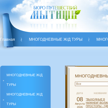
Главная
МНОГОДНЕВНЫЕ Ж/Д ТУРЫ
МНОГ
Оплата
Договор-оферты
МНОГОДНЕВНЫ
МНОГОДНЕВНЫЕ Ж/Д
МНОГОДНЕВНЫ
ТУРЫ
дата
название
МНОГОДНЕВНЫЕ Ж/Д
08
"ВЫХОДНЫЕ В
НИЖНЕМ" ВОЛЖ
ТУРЫ
Августа
ПРОСТОРЫ - ГД
2026